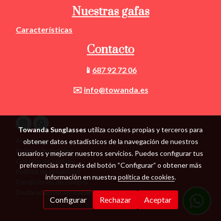
Nuestras gafas
Características
Contacto
📱
687 92 72 06
✉️
info@towanda.es
Towanda Sunglasses
utiliza cookies propias y terceros para
Aviso legal
obtener datos estadísticos de la navegación de nuestros
Política de cookies
usuarios y mejorar nuestros servicios. Puedes configurar tus
Gestión de cookies
preferencias a través del botón “Configurar” o obtener más
Política de privacidad
información en nuestra
política de cookies
.
Condiciones de compra
Declaración de accesibilidad
Configurar
Rechazar
Aceptar